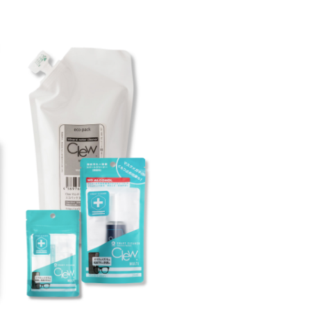
-
Pel
ペ
テ
(P
ラ
レ
ィ
デ
ル
ッ
ー
ペ