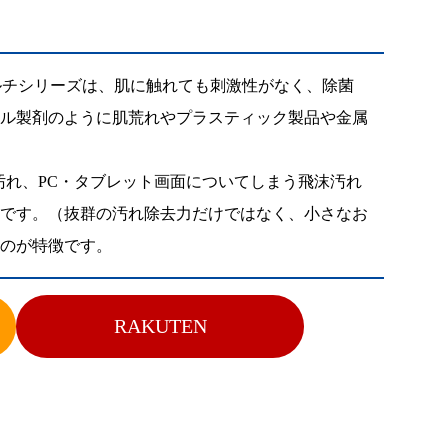
テ
イ
ク
マルチシリーズは、肌に触れても刺激性がなく、除菌
ナ
ル製剤のように肌荒れやプラスティック製品や金属
シ
ー
れ、PC・タブレット画面についてしまう飛沫汚れ
ッ
です。（抜群の汚れ除去力だけではなく、小さなお
ー
のが特徴です。
ラ
レ
RAKUTEN
ィ
ラ
レ
ィ